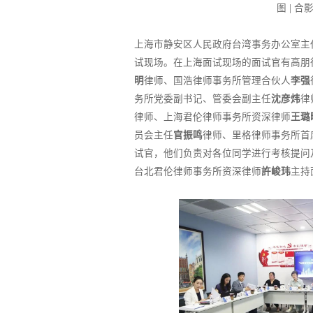
图 | 合
上海市静安区人民政府台湾事务办公室主
试现场。在上海面试现场的面试官有高朋
明
律师、国浩律师事务所管理合伙人
李强
务所党委副书记、管委会副主任
沈彦炜
律
律师、上海君伦律师事务所资深律师
王璐
员会主任
官振鸣
律师、里格律师事务所首
试官，他们负责对各位同学进行考核提问
台北君伦律师事务所资深律师
許峻玮
主持