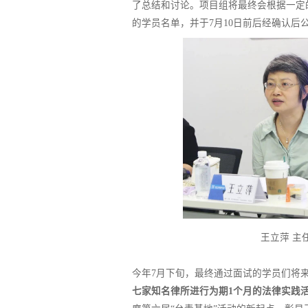
了总结和讨论。项目组将最终会根据一定
的学员名单，并于7月10日前后经确认后
王立萍
主
今年7月下旬，最终通过面试的学员们将
七家知名律所进行为期1个月的法律实践