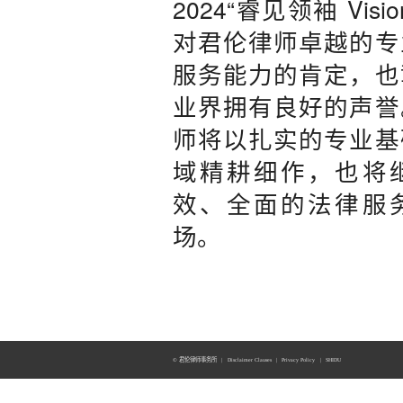
2024“睿见领袖 Visi
对君伦律师卓越的专
服务能力的肯定，也
业界拥有良好的声誉
师将以扎实的专业基
域精耕细作，也将
效、全面的法律服
场。
© 君伦律师事务所
|
Disclaimer Clauses
|
Privacy Policy
|
SHIDU