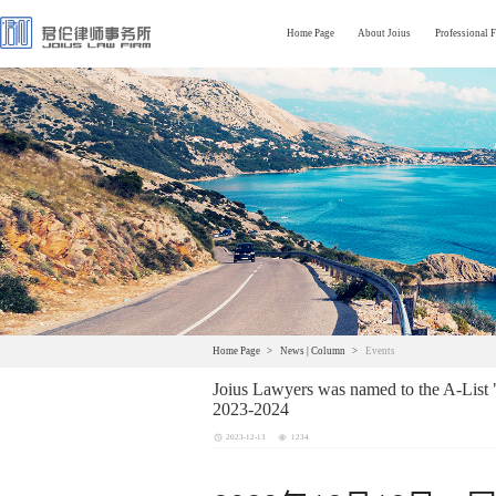
Home Page
About Joius
Professional F
Home Page
News | Column
Events
Joius Lawyers was named to the A-List "
2023-2024
2023-12-13
1234