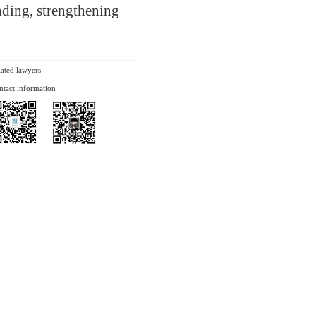
anding, strengthening
lated lawyers
ntact information