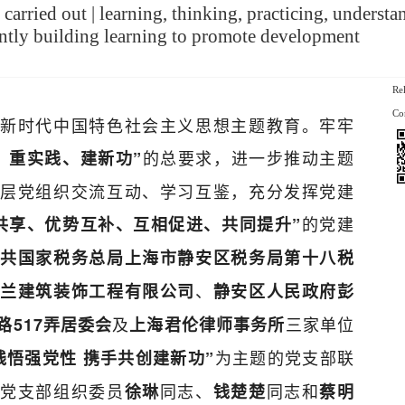
carried out | learning, thinking, practicing, underst
ointly building learning to promote development
Re
Co
新时代中国特色社会主义思想主题教育。牢牢
的总要求，进一步推动主题
、重实践、建新功”
层党组织交流互动、学习互鉴，充分发挥党建
的党建
共享、优势互补、互相促进、共同提升”
中共国家税务总局上海市静安区税务局第十八税
、
云兰建筑装饰工程有限公司
静安区人民政府彭
及
三家单位
517弄居委会
上海君伦律师事务所
为主题的党支部联
践悟强党性 携手共创建新功”
伦党支部组织委员
同志、
同志和
徐琳
钱楚楚
蔡明