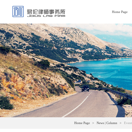
Home Page
Home Page
News | Column
Event