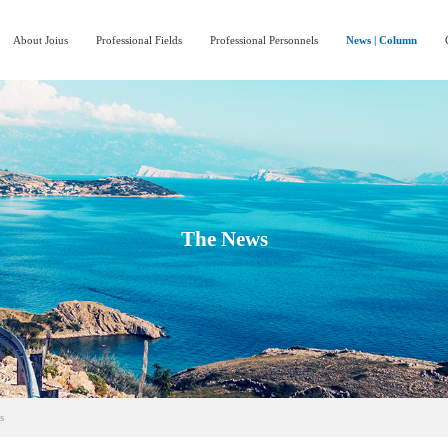
About Joius
Professional Fields
Professional Personnels
News | Column
The News
s